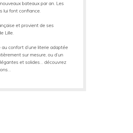
e nouveaux bateaux par an. Les
 lui font confiance.
rançaise et provient de ses
e Lille.
né au confort d’une literie adaptée
ntièrement sur mesure, ou d’un
élégantes et solides… découvrez
tions…