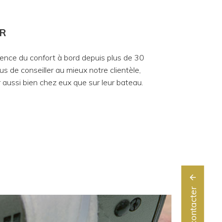
R
érence du confort à bord depuis plus de 30
us de conseiller au mieux notre clientèle,
r aussi bien chez eux que sur leur bateau.
arrow_upward
Nous contacter